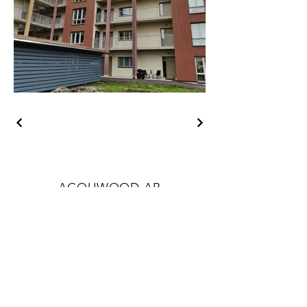
ACOUWOOD AB
HAUPTSITZ (Postanschrift)
Dockgatan 43, 211 73 Malmö
HAUPTSITZ (Besuchsadresse)
Dockgatan 39, 211 73 Malmö
Mail:
info@acouwood.com