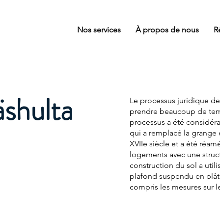
Nos services
À propos de nous
R
shulta
Le processus juridique de
prendre beaucoup de temp
processus a été considéra
qui a remplacé la grange e
XVIIe siècle et a été réa
logements avec une struct
construction du sol a uti
plafond suspendu en plâtr
compris les mesures sur le